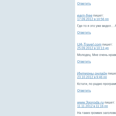
Ответить
earn-free
пишет:
17.09.2012 в 10:56 пп
Где-то я это уже видел… А
Ответить
UA-Travel.com
пишет:
25.09.2012 в 10:13 дп
Молодец. Мне очень нрав
Ответить
Интерны онлайн
пише
23.10.2012 в 9:46 пп
Кстати, по радио програм
Ответить
www.3goroda.ru
пишет:
11.11.2012 в 11:16 пп
На таких громких заголов