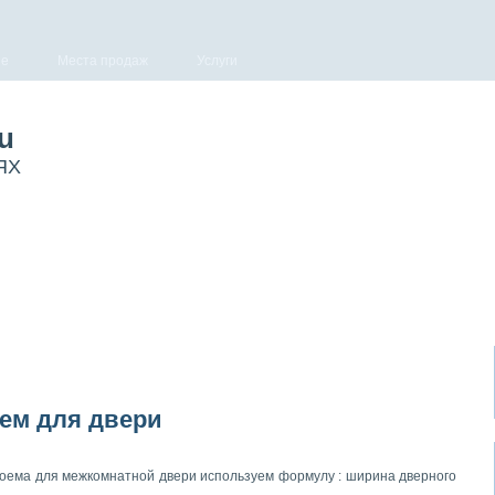
ge
Места продаж
Услуги
ru
ЯХ
ем для двери
оема для межкомнатной двери используем формулу : ширина дверного