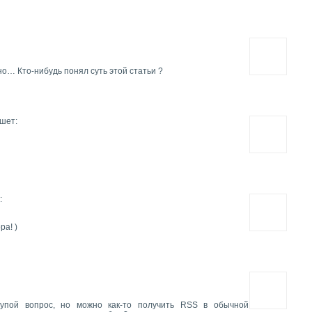
о… Кто-нибудь понял суть этой статьи ?
шет:
:
ра! )
упой вопрос, но можно как-то получить RSS в обычной