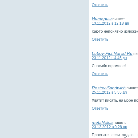
Ответить
Интерны
пишет:
13.11.2012 в 12:18 дп
Как-то непонятно изложен
Ответить
Lubov-Pict.Narod.Ru
пи
23.11.2012 в 4:45 дп
Спасибо огромное!
Ответить
Rostov-Sandwich
пишет
25.11.2012 в 5:55 дп
Хватит писать, на море по
Ответить
metaNokia
пишет:
23.12.2012 в 9:28 пп
Простите если задаю т