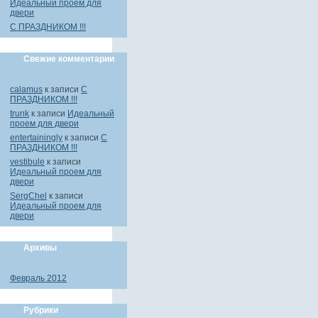
Идеальный проем для
двери
С ПРАЗДНИКОМ !!!
Свежие комментарии
calamus
к записи
С
ПРАЗДНИКОМ !!!
trunk
к записи
Идеальный
проем для двери
entertainingly
к записи
С
ПРАЗДНИКОМ !!!
vestibule
к записи
Идеальный проем для
двери
SergChel
к записи
Идеальный проем для
двери
Архивы
Февраль 2012
Рубрики