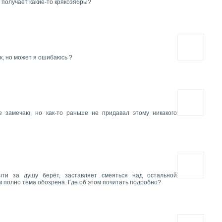
р получает какие-то крякозябры?
к, но может я ошибаюсь ?
 замечаю, но как-то раньше не придавал этому никакого
чти за душу берёт, заставляет смеяться над остальной
 полно тема обозрена. Где об этом почитать подробно?