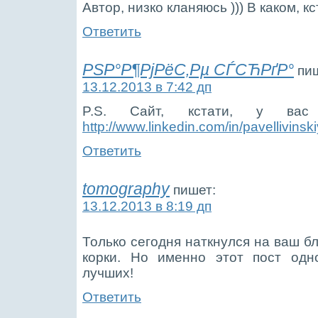
Автор, низко кланяюсь ))) В каком, к
Ответить
РЅР°Р¶РјРёС‚Рµ СЃСЋРґР°
пи
13.12.2013 в 7:42 дп
P.S. Сайт, кстати, у вас 
http://www.linkedin.com/in/pavellivinski
Ответить
tomography
пишет:
13.12.2013 в 8:19 дп
Только сегодня наткнулся на ваш б
корки. Но именно этот пост одн
лучших!
Ответить