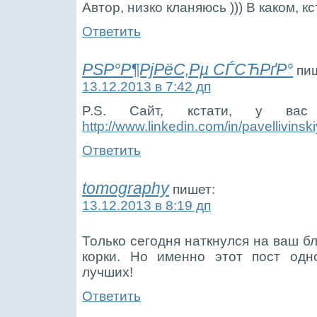
Автор, низко кланяюсь ))) В каком, к
Ответить
РЅР°Р¶РјРёС‚Рµ СЃСЋРґР°
пи
13.12.2013 в 7:42 дп
P.S. Сайт, кстати, у вас 
http://www.linkedin.com/in/pavellivinski
Ответить
tomography
пишет:
13.12.2013 в 8:19 дп
Только сегодня наткнулся на ваш б
корки. Но именно этот пост одн
лучших!
Ответить