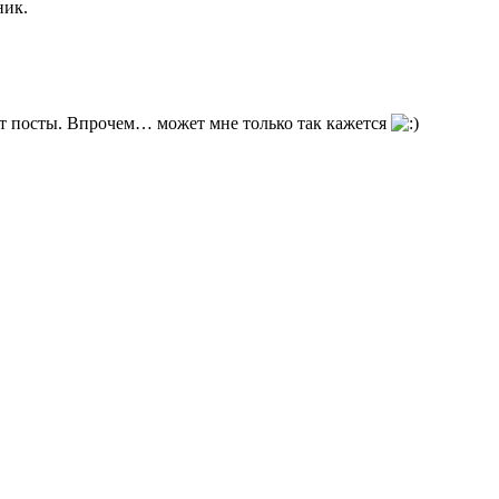
ник.
ют посты. Впрочем… может мне только так кажется