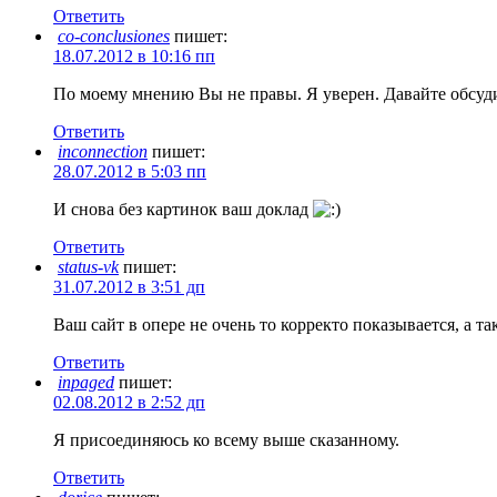
Ответить
co-conclusiones
пишет:
18.07.2012 в 10:16 пп
По моему мнению Вы не правы. Я уверен. Давайте обсуд
Ответить
inconnection
пишет:
28.07.2012 в 5:03 пп
И снова без картинок ваш доклад
Ответить
status-vk
пишет:
31.07.2012 в 3:51 дп
Ваш сайт в опере не очень то корректо показывается, а т
Ответить
inpaged
пишет:
02.08.2012 в 2:52 дп
Я присоединяюсь ко всему выше сказанному.
Ответить